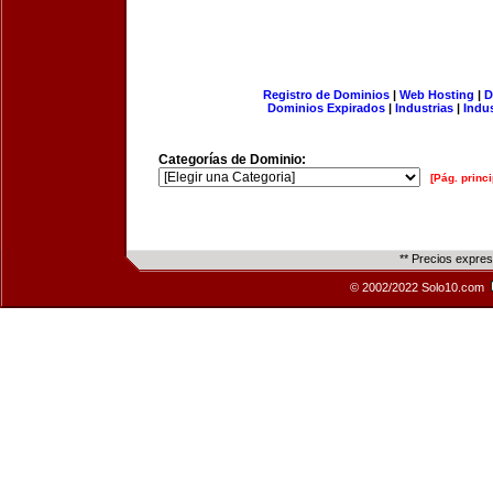
Registro de Dominios
|
Web Hosting
|
D
Dominios Expirados
|
Industrias
|
Indu
Categorías de Dominio:
[Pág. princi
** Precios expre
© 2002/2022 Solo10.com