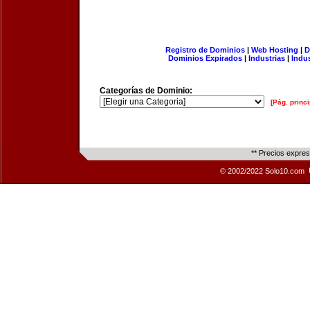
Registro de Dominios
|
Web Hosting
|
D
Dominios Expirados
|
Industrias
|
Indu
Categorías de Dominio:
[Pág. princi
** Precios expre
© 2002/2022 Solo10.com