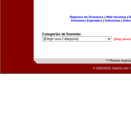
Registro de Dominios
|
Web Hosting
|
D
Dominios Expirados
|
Industrias
|
Indu
Categorías de Dominio:
[Pág. princi
** Precios expre
© 2002/2022 Solo10.com