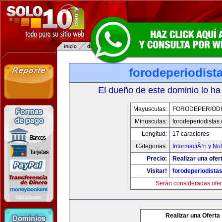
forodeperiodist
El dueño de este dominio lo ha
Mayusculas:
FORODEPERIODI
Minusculas:
forodeperiodistas
Longitud:
17 caracteres
Categorias:
InformaciÃ³n y Not
Precio:
Realizar una ofer
Visitar!
forodeperiodista
Serán consideradas ofer
Realizar una Oferta