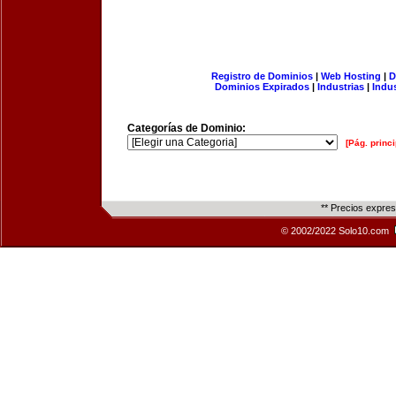
Registro de Dominios
|
Web Hosting
|
D
Dominios Expirados
|
Industrias
|
Indu
Categorías de Dominio:
[Pág. princi
** Precios expre
© 2002/2022 Solo10.com