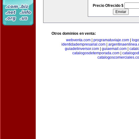
Precio Ofrecido $
Otros dominios en venta:
webventa.com
|
programatuviaje.com
|
log
identidadempresarial.com
|
argentinaenlinea
guiadelinversor.com
|
guiaemail.com
|
catal
catalogosdetemporada.com
|
catalogo
catalogoscomerciales.c